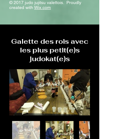
© 2017 judo jujitsu valettois. Proudly
created with
Wix.com
Galette des rois avec
les plus petit(e)s
judokat(e)s