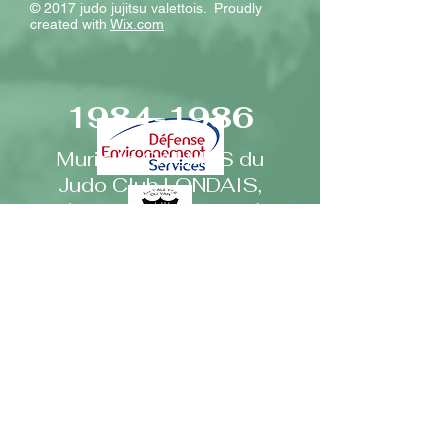
© 2017 judo jujitsu valettois. Proudly
created with
Wix.com
1984-1986
Murielle CALMES du
Judo Club LONDAIS,
3ème sur le podium à
côté de Céline GERAUD,
championne de France et
championne d'Europe
1984.